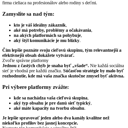
firma cieliaca na profesionálov alebo rodiny s deťmi.
Zamyslite sa nad tým:
kto je váš ideálny zákazník
,
aké má potreby, problémy a očakávania
,
na akých platformách sa pohybuje
,
aký štýl komunikácie je mu blízky
.
Čím lepšie poznáte svoju cieľovú skupinu, tým relevantnejší a
efektívnejší obsah dokážete vytvárať.
Zvoľte správne platformy
Jednou z častých chýb je snaha byť „všade“.
Nie každá sociálna
sieť je vhodná pre každú značku.
Súčasťou stratégie by malo byť
rozhodnutie, kde má vaša značka skutočne zmysel byť aktívna.
Pri výbere platformy zvážte:
kde sa nachádza vaša cieľová skupina
,
aký typ obsahu je pre danú sieť typický
,
aké máte kapacity na tvorbu obsahu
.
Je lepšie spravovať jeden alebo dva kanály kvalitne než
niekoľko profilov bez jasnej koncepcie.