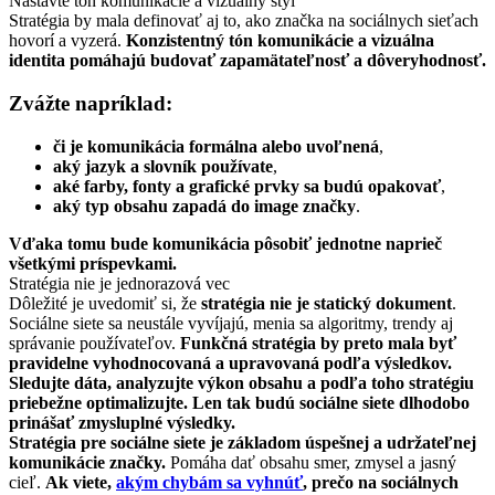
Nastavte tón komunikácie a vizuálny štýl
Stratégia by mala definovať aj to, ako značka na sociálnych sieťach
hovorí a vyzerá.
Konzistentný tón komunikácie a vizuálna
identita pomáhajú budovať zapamätateľnosť a dôveryhodnosť.
Zvážte napríklad:
či je komunikácia formálna alebo uvoľnená
,
aký jazyk a slovník používate
,
aké farby, fonty a grafické prvky sa budú opakovať
,
aký typ obsahu zapadá do image značky
.
Vďaka tomu bude komunikácia pôsobiť jednotne naprieč
všetkými príspevkami.
Stratégia nie je jednorazová vec
Dôležité je uvedomiť si, že
stratégia nie je statický dokument
.
Sociálne siete sa neustále vyvíjajú, menia sa algoritmy, trendy aj
správanie používateľov.
Funkčná stratégia by preto mala byť
pravidelne vyhodnocovaná a upravovaná podľa výsledkov.
Sledujte dáta, analyzujte výkon obsahu a podľa toho stratégiu
priebežne optimalizujte. Len tak budú sociálne siete dlhodobo
prinášať zmysluplné výsledky.
Stratégia pre sociálne siete je základom úspešnej a udržateľnej
komunikácie značky.
Pomáha dať obsahu smer, zmysel a jasný
cieľ.
Ak viete,
akým chybám sa vyhnúť
, prečo na sociálnych