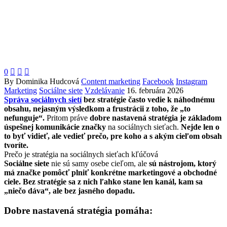
0



By Dominika Hudcová
Content marketing
Facebook
Instagram
Marketing
Sociálne siete
Vzdelávanie
16. februára 2026
Správa sociálnych sietí
bez stratégie často vedie k náhodnému
obsahu, nejasným výsledkom a frustrácii z toho, že „to
nefunguje“.
Pritom práve
dobre nastavená stratégia je základom
úspešnej komunikácie značky
na sociálnych sieťach.
Nejde len o
to byť vidieť, ale vedieť prečo, pre koho a s akým cieľom obsah
tvoríte.
Prečo je stratégia na sociálnych sieťach kľúčová
Sociálne siete
nie sú samy osebe cieľom, ale
sú nástrojom, ktorý
má značke pomôcť plniť konkrétne marketingové a obchodné
ciele.
Bez stratégie sa z nich ľahko stane len kanál, kam sa
„niečo dáva“, ale bez jasného dopadu.
Dobre nastavená stratégia pomáha: