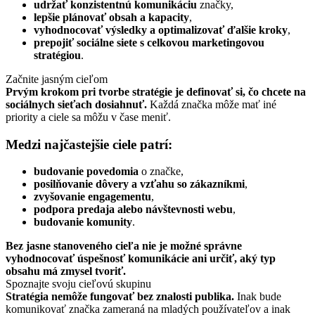
udržať konzistentnú komunikáciu
značky,
lepšie plánovať obsah a kapacity
,
vyhodnocovať výsledky a optimalizovať ďalšie kroky
,
prepojiť sociálne siete s celkovou marketingovou
stratégiou
.
Začnite jasným cieľom
Prvým krokom pri tvorbe stratégie je definovať si, čo chcete na
sociálnych sieťach dosiahnuť.
Každá značka môže mať iné
priority a ciele sa môžu v čase meniť.
Medzi najčastejšie ciele patrí:
budovanie povedomia
o značke,
posilňovanie dôvery a vzťahu so zákazníkmi
,
zvyšovanie engagementu
,
podpora predaja alebo návštevnosti webu
,
budovanie komunity
.
Bez jasne stanoveného cieľa nie je možné správne
vyhodnocovať úspešnosť komunikácie ani určiť, aký typ
obsahu má zmysel tvoriť.
Spoznajte svoju cieľovú skupinu
Stratégia nemôže fungovať bez znalosti publika.
Inak bude
komunikovať značka zameraná na mladých používateľov a inak