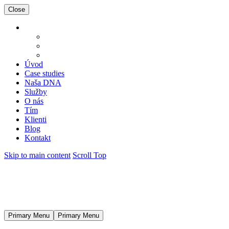
Close
Úvod
Case studies
Naša DNA
Služby
O nás
Tím
Klienti
Blog
Kontakt
Skip to main content
Scroll Top
Primary Menu
Primary Menu