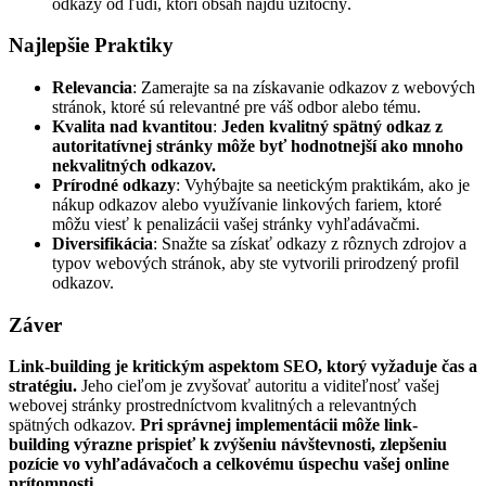
odkazy od ľudí, ktorí obsah nájdu užitočný.
Najlepšie Praktiky
Relevancia
: Zamerajte sa na získavanie odkazov z webových
stránok, ktoré sú relevantné pre váš odbor alebo tému.
Kvalita nad kvantitou
:
Jeden kvalitný spätný odkaz z
autoritatívnej stránky môže byť hodnotnejší ako mnoho
nekvalitných odkazov.
Prírodné odkazy
: Vyhýbajte sa neetickým praktikám, ako je
nákup odkazov alebo využívanie linkových fariem, ktoré
môžu viesť k penalizácii vašej stránky vyhľadávačmi.
Diversifikácia
: Snažte sa získať odkazy z rôznych zdrojov a
typov webových stránok, aby ste vytvorili prirodzený profil
odkazov.
Záver
Link-building je kritickým aspektom SEO, ktorý vyžaduje čas a
stratégiu.
Jeho cieľom je zvyšovať autoritu a viditeľnosť vašej
webovej stránky prostredníctvom kvalitných a relevantných
spätných odkazov.
Pri správnej implementácii môže link-
building výrazne prispieť k zvýšeniu návštevnosti, zlepšeniu
pozície vo vyhľadávačoch a celkovému úspechu vašej online
prítomnosti.