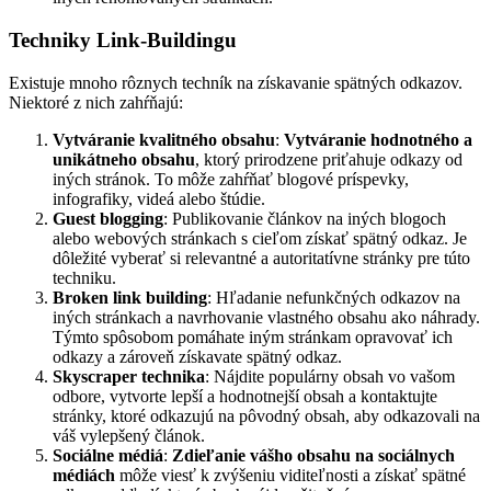
Techniky Link-Buildingu
Existuje mnoho rôznych techník na získavanie spätných odkazov.
Niektoré z nich zahŕňajú:
Vytváranie kvalitného obsahu
:
Vytváranie hodnotného a
unikátneho obsahu
, ktorý prirodzene priťahuje odkazy od
iných stránok. To môže zahŕňať blogové príspevky,
infografiky, videá alebo štúdie.
Guest blogging
: Publikovanie článkov na iných blogoch
alebo webových stránkach s cieľom získať spätný odkaz. Je
dôležité vyberať si relevantné a autoritatívne stránky pre túto
techniku.
Broken link building
: Hľadanie nefunkčných odkazov na
iných stránkach a navrhovanie vlastného obsahu ako náhrady.
Týmto spôsobom pomáhate iným stránkam opravovať ich
odkazy a zároveň získavate spätný odkaz.
Skyscraper technika
: Nájdite populárny obsah vo vašom
odbore, vytvorte lepší a hodnotnejší obsah a kontaktujte
stránky, ktoré odkazujú na pôvodný obsah, aby odkazovali na
váš vylepšený článok.
Sociálne médiá
:
Zdieľanie vášho obsahu na sociálnych
médiách
môže viesť k zvýšeniu viditeľnosti a získať spätné