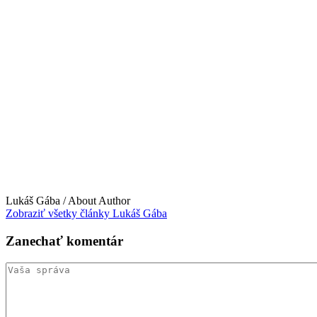
Lukáš Gába
/ About Author
Zobraziť všetky články Lukáš Gába
Zanechať
komentár