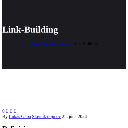
Link-Building
Home
Slovník pojmov
Link-Building
0



By
Lukáš Gába
Slovník pojmov
25. júna 2024