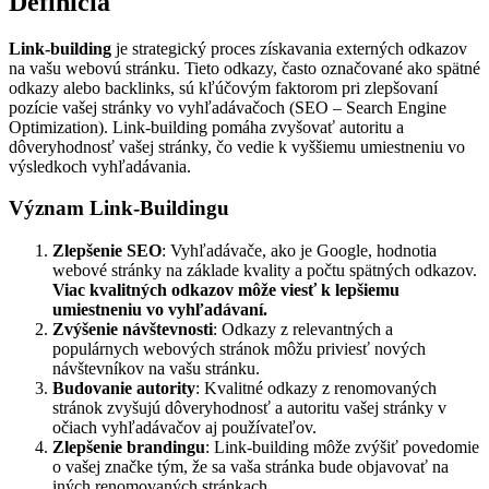
Definícia
Link-building
je strategický proces získavania externých odkazov
na vašu webovú stránku. Tieto odkazy, často označované ako spätné
odkazy alebo backlinks, sú kľúčovým faktorom pri zlepšovaní
pozície vašej stránky vo vyhľadávačoch (SEO – Search Engine
Optimization). Link-building pomáha zvyšovať autoritu a
dôveryhodnosť vašej stránky, čo vedie k vyššiemu umiestneniu vo
výsledkoch vyhľadávania.
Význam Link-Buildingu
Zlepšenie SEO
: Vyhľadávače, ako je Google, hodnotia
webové stránky na základe kvality a počtu spätných odkazov.
Viac kvalitných odkazov môže viesť k lepšiemu
umiestneniu vo vyhľadávaní.
Zvýšenie návštevnosti
: Odkazy z relevantných a
populárnych webových stránok môžu priviesť nových
návštevníkov na vašu stránku.
Budovanie autority
: Kvalitné odkazy z renomovaných
stránok zvyšujú dôveryhodnosť a autoritu vašej stránky v
očiach vyhľadávačov aj používateľov.
Zlepšenie brandingu
: Link-building môže zvýšiť povedomie
o vašej značke tým, že sa vaša stránka bude objavovať na
iných renomovaných stránkach.